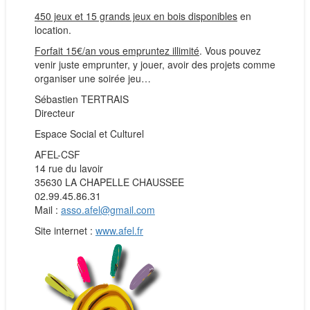
450 jeux et 15 grands jeux en bois disponibles
en
location.
Forfait 15€/an vous empruntez illimité
. Vous pouvez
venir juste emprunter, y jouer, avoir des projets comme
organiser une soirée jeu…
Sébastien TERTRAIS
Directeur
Espace Social et Culturel
AFEL-CSF
14 rue du lavoir
35630 LA CHAPELLE CHAUSSEE
02.99.45.86.31
Mail :
asso.afel@gmail.com
Site internet :
www.afel.fr