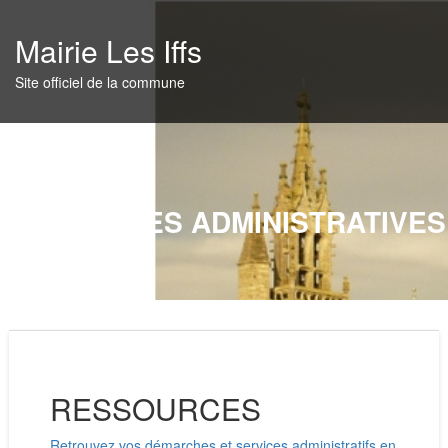
Skip
to
Mairie Les Iffs
content
Site officiel de la commune
DÉMARCHES ADMINISTRATIVES
RESSOURCES
Retrouvez vos démarches et services administratifs en