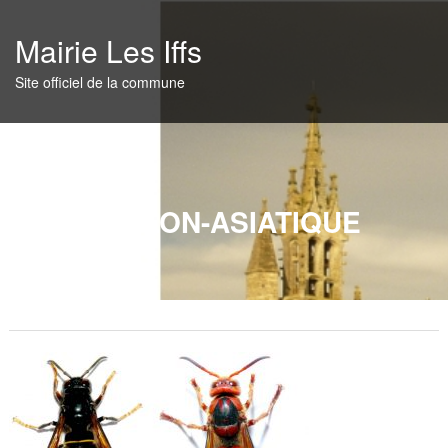
Skip
to
Mairie Les Iffs
content
Site officiel de la commune
FRELON-ASIATIQUE