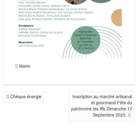
Mairie
NAVIGATION
Chèque énergie
Inscription au marché artisanal
DE
et gourmand Fête du
patrimoine les Iffs Dimanche 17
L’ARTICLE
Septembre 2023.