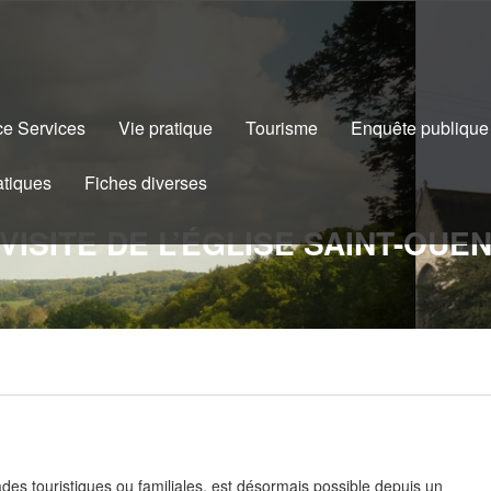
e Services
Vie pratique
Tourisme
Enquête publique
atiques
Fiches diverses
VISITE DE L’ÉGLISE SAINT-OUE
pades touristiques ou familiales, est désormais possible depuis un