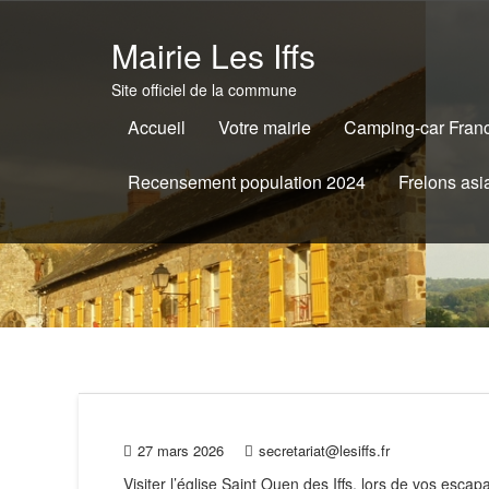
Skip
to
Mairie Les Iffs
content
Site officiel de la commune
Accueil
Votre mairie
Camping-car Franc
Recensement population 2024
Frelons asi
27 mars 2026
secretariat@lesiffs.fr
Visiter l’église Saint Ouen des Iffs, lors de vos esca