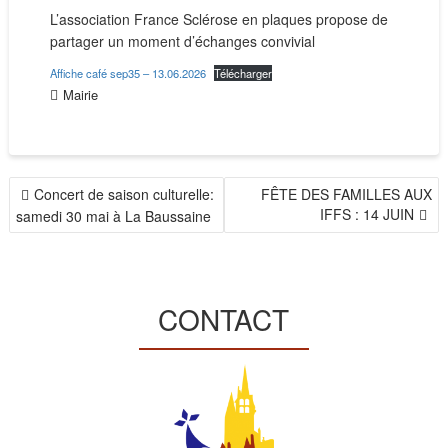
L’association France Sclérose en plaques propose de
partager un moment d’échanges convivial
Affiche café sep35 – 13.06.2026
Télécharger
Mairie
NAVIGATION
Concert de saison culturelle:
FÊTE DES FAMILLES AUX
DE
IFFS : 14 JUIN
samedi 30 mai à La Baussaine
L’ARTICLE
CONTACT