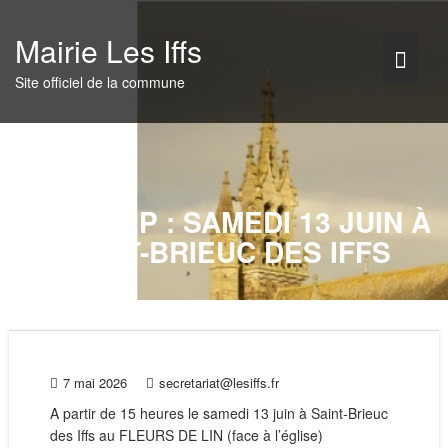
Skip
to
Mairie Les Iffs
content
Site officiel de la commune
CAFÉ SEP : SAMEDI 13 JUIN À
SAINT-BRIEUC DES IFFS
7 mai 2026
secretariat@lesiffs.fr
A partir de 15 heures le samedi 13 juin à Saint-Brieuc
des Iffs au FLEURS DE LIN (face à l’église)