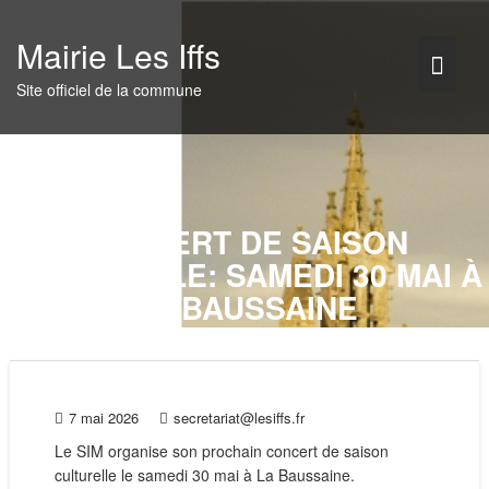
Skip
to
Mairie Les Iffs
content
Site officiel de la commune
CONCERT DE SAISON
CULTURELLE: SAMEDI 30 MAI À
LA BAUSSAINE
7 mai 2026
secretariat@lesiffs.fr
Le SIM organise son prochain concert de saison
culturelle le samedi 30 mai à La Baussaine.